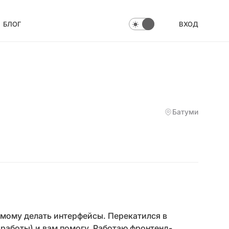
БЛОГ
ВХОД
Батуми
амому делать интерфейсы. Перекатился в
й работы) и вам помогу. Работаю фронтенд-