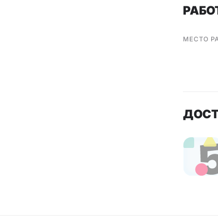
РАБО
МЕСТО Р
ДОС