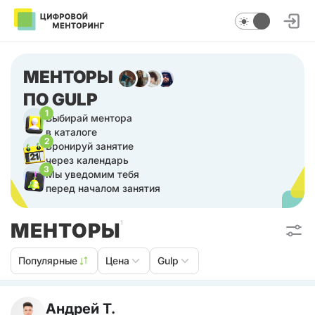
МЕНТОРЫ
ПО GULP
1
Выбирай ментора
в каталоге
2
Бронируй занятие
через календарь
3
Мы уведомим тебя
перед началом занятия
МЕНТОРЫ
1
Популярные
Цена
Gulp
Андрей Т.