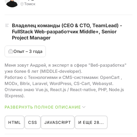
Томск
Владелец команды (CEO & CTO, TeamLead) -
FullStack Web-разработчик Middle+, Senior
Project Manager
Опыт – 3 года
Меня зовут Андрей, я эксперт в сфере "Веб-разработка"
уже более 6 лет (MIDDLE-developer).
Работаю с Технологиями и CMS-системами: OpenCart ,
MODx, Bitrix, Laravel, WordPress, CS-Cart, Webasyst.
Отлично знаю Vue.js, React.js / React-native, PHP, Node.js
(Express).
На счету 147+ проектов, 55+ отзывов от клиентов и
РАЗВЕРНУТЬ ПОЛНОЕ ОПИСАНИЕ
собственная команда разработки, а также - две победы на
национальном чемпионате WorldSkills Russia 2018 и 2020.
HTML
CSS
JAVASCRIPT
И ЕЩЕ 28...
✊🏻 Ниже прикрепляю несколько примеров моих работ:
✔️ Веб-сервисы: