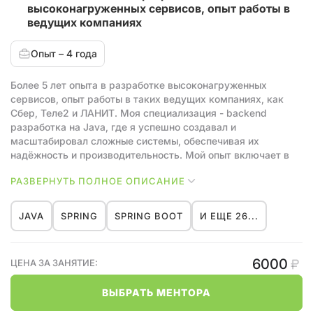
высоконагруженных сервисов, опыт работы в
ведущих компаниях
Опыт – 4 года
Более 5 лет опыта в разработке высоконагруженных
сервисов, опыт работы в таких ведущих компаниях, как
Сбер, Теле2 и ЛАНИТ. Моя специализация - backend
разработка на Java, где я успешно создавал и
масштабировал сложные системы, обеспечивая их
надёжность и производительность. Мой опыт включает в
себя проектирование архитектуры приложений,
РАЗВЕРНУТЬ ПОЛНОЕ ОПИСАНИЕ
оптимизацию производительности и работу с большими
объёмами данных. Я стремлюсь делиться своими
знаниями и помогать другим развиваться в области
JAVA
SPRING
SPRING BOOT
И ЕЩЕ 26...
программирования и технологий.
Как ментор с более чем 5-летним опытом работы в
6000
ЦЕНА ЗА ЗАНЯТИЕ:
ведущих компаниях, я готов помочь вам в следующих
областях
ВЫБРАТЬ МЕНТОРА
1. Backend-разработка на Java:
- Помогу разобраться с основами и продвинутыми