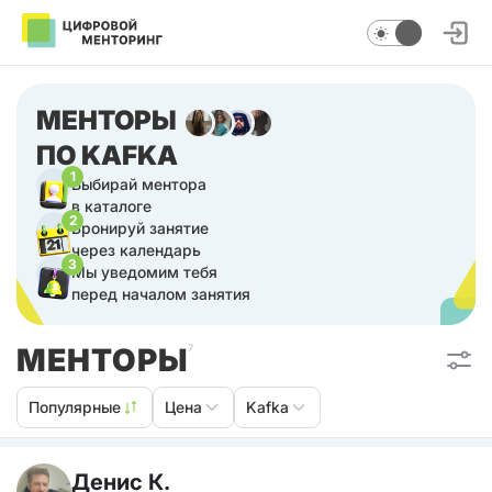
МЕНТОРЫ
ПО KAFKA
1
Выбирай ментора
в каталоге
2
Бронируй занятие
через календарь
3
Мы уведомим тебя
перед началом занятия
МЕНТОРЫ
7
Популярные
Цена
Kafka
Денис К.