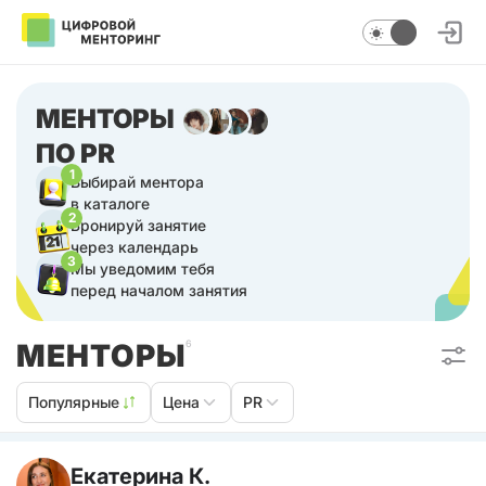
МЕНТОРЫ
ПО PR
1
Выбирай ментора
в каталоге
2
Бронируй занятие
через календарь
3
Мы уведомим тебя
перед началом занятия
МЕНТОРЫ
6
Популярные
Цена
PR
Екатерина К.