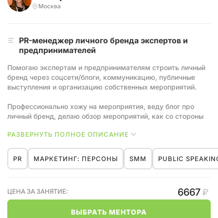
Москва
PR-менеджер личного бренда экспертов и
предпринимателей
Помогаю экспертам и предпринимателям строить личный
бренд через соцсети/блоги, коммуникацию, публичные
выступления и организацию собственных мероприятий.
Профессионально хожу на мероприятия, веду блог про
личный бренд, делаю обзор мероприятий, как со стороны
участников, так и со стороны пиара для экспертов.
РАЗВЕРНУТЬ ПОЛНОЕ ОПИСАНИЕ
Выступаю спикером онлайн и офлайн по теме Нетворкинг.
Активно волонтерю в сообществах для экспатов.
PR
МАРКЕТИНГ: ПЕРСОНЫ
SMM
PUBLIC SPEAKIN
6667
ЦЕНА ЗА ЗАНЯТИЕ:
ВЫБРАТЬ МЕНТОРА