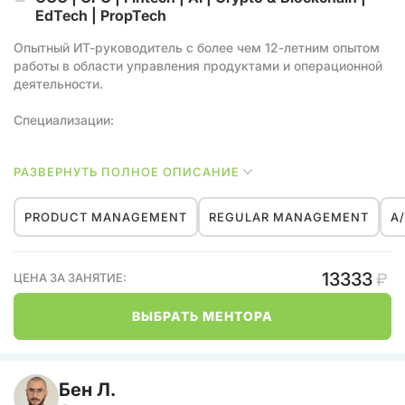
EdTech | PropTech
Опытный ИТ-руководитель с более чем 12-летним опытом
работы в области управления продуктами и операционной
деятельности.
Специализации:
- Управление продуктами и операционной деятельностью
РАЗВЕРНУТЬ ПОЛНОЕ ОПИСАНИЕ
(уровень C)
- Аудит продуктовых компаний, консалтинг по стратегии
развития
PRODUCT MANAGEMENT
REGULAR MANAGEMENT
A
- Антикризисное управление
Области экспертизы:
13333
ЦЕНА ЗА ЗАНЯТИЕ:
- Блокчейн и криптовалюты
ВЫБРАТЬ МЕНТОРА
- FinTech
- EdTech
- PropTech
- Цифровые продукты B2C и B2B
Бен Л.