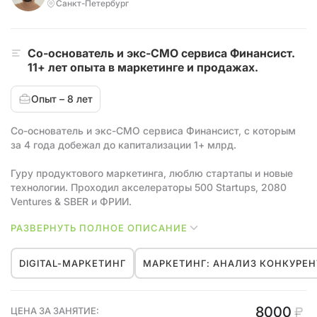
Текущая деятельность:
Санкт-Петербург
- Аудитор и консультант по созданию, развитию и
масштабированию компаний.
Со-основатель и экс-СМО сервиса Финансист.
- Выступаю на конференциях, подкастах, вебинарах и
11+ лет опыта в маркетинге и продажах.
преподаю.
Опыт – 8 лет
Международный опыт:
- Руководила масштабированием FinTech-проекта в
Со-основатель и экс-СМО сервиса Финансист, с которым
качестве директора по продукту.
за 4 года добежал до капитализации 1+ млрд.
- Проводил исследования рынка в США и Европе в сфере
криптовалют (NFT, гейминг, EdTech) и применял результаты
Гуру продуктового маркетинга, люблю стартапы и новые
исследований для разработки продукта.
технологии. Проходил акселераторы 500 Startups, 2080
- Запустил крипто академию на международном рынке.
Ventures & SBER и ФРИИ.
РАЗВЕРНУТЬ ПОЛНОЕ ОПИСАНИЕ
Работал с брендами Мое Дело, Tennant (NYC:TNC),
FriendWork, Яндекс, yclients, Solvery и другими.
DIGITAL-МАРКЕТИНГ
МАРКЕТИНГ: АНАЛИЗ КОНКУРЕ
8000
ЦЕНА ЗА ЗАНЯТИЕ: