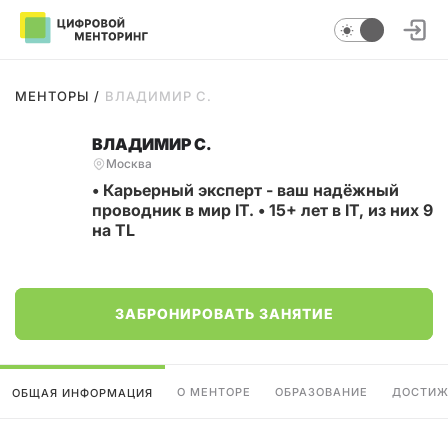
МЕНТОРЫ
/
ВЛАДИМИР С.
ВЛАДИМИР С.
Москва
• Карьерный эксперт - ваш надёжный
проводник в мир IT. • 15+ лет в IT, из них 9
на TL
ЗАБРОНИРОВАТЬ ЗАНЯТИЕ
О МЕНТОРЕ
ОБРАЗОВАНИЕ
ДОСТИЖ
ОБЩАЯ ИНФОРМАЦИЯ