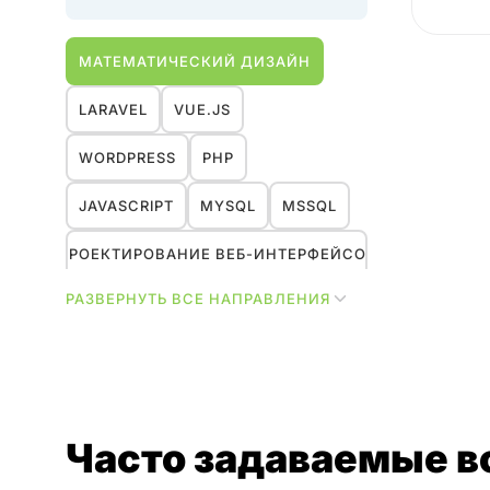
МАТЕМАТИЧЕСКИЙ ДИЗАЙН
LARAVEL
VUE.JS
WORDPRESS
PHP
JAVASCRIPT
MYSQL
MSSQL
ПРОЕКТИРОВАНИЕ ВЕБ-ИНТЕРФЕЙСОВ
РАЗВЕРНУТЬ ВСЕ НАПРАВЛЕНИЯ
ДИЗАЙН-МЕНЕДЖМЕНТ
UX
ИССЛЕДОВАНИЯ
МАРКЕТИНГ
HR
ДИЗАЙН
Часто задаваемые 
УПРАВЛЕНИЕ ПРОЕКТАМИ