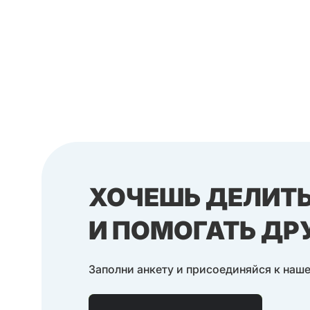
REACT
NEXT.JS
YII2
1С
1C
JAVA
KOTLIN
POSTGRESQL
SPRING FRAMEWORK
SPRING BOOT
HIBERNATE
ANDROID
УПРАВЛЕНИЕ КОМАНДОЙ
ХОЧЕШЬ ДЕЛИТ
PRODUCT MANAGEMENT
И ПОМОГАТЬ Д
PROJECT MANAGEMENT
Заполни анкету и присоединяйся к наш
PEOPLE MANAGEMENT
AGILE
EDTECH
DIGITAL MARKETING