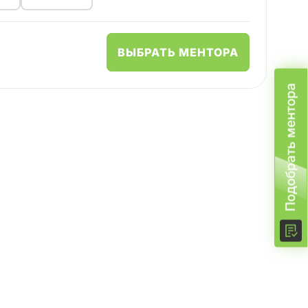
я контента, я использую такие движки, как
dini, языки HLSL, VEX и Python.
ВЫБРАТЬ МЕНТОРА
 вами, так как считаю, что накопленный опыт
Подобрать ментора
м людям, что он мог жить и