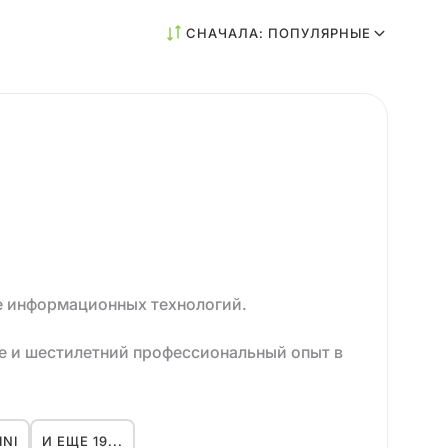
СНАЧАЛА: ПОПУЛЯРНЫЕ
ре информационных технологий.
е и шестилетний профессиональный опыт в
дства компаний с с численностью
 аспектах разработки полного цикла в
INI
И ЕЩЕ 19...