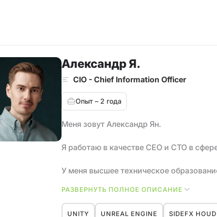
Александр Я.
CIO - Chief Information Officer
Опыт – 2 года
Меня зовут Александр Ян.
Я работаю в качестве CEO и CTO в сфе
У меня высшее техническое образовани
создании цифровых продуктов и руково
РАЗВЕРНУТЬ ПОЛНОЕ ОПИСАНИЕ
сотрудников более 100+ человек.
Я достаточно квалифицирован во многих
UNITY
UNREAL ENGINE
SIDEFX HOUD