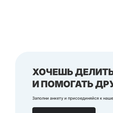
1C
JAVA
KOTLIN
POSTGRESQL
SPRING FRAMEWORK
SPRING BOOT
HIBERNATE
ANDROID
УПРАВЛЕНИЕ КОМАНДОЙ
PRODUCT MANAGEMENT
ХОЧЕШЬ ДЕЛИТ
PROJECT MANAGEMENT
И ПОМОГАТЬ Д
PEOPLE MANAGEMENT
AGILE
Заполни анкету и присоединяйся к наш
EDTECH
DIGITAL MARKETING
FIGMA
JTBD
MVP