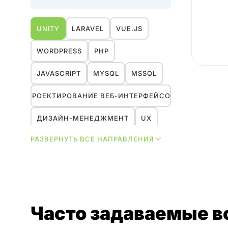
UNITY
LARAVEL
VUE.JS
WORDPRESS
PHP
JAVASCRIPT
MYSQL
MSSQL
ПРОЕКТИРОВАНИЕ ВЕБ-ИНТЕРФЕЙСОВ
ДИЗАЙН-МЕНЕДЖМЕНТ
UX
РАЗВЕРНУТЬ ВСЕ НАПРАВЛЕНИЯ
ИССЛЕДОВАНИЯ
МАРКЕТИНГ
HR
ДИЗАЙН
УПРАВЛЕНИЕ ПРОЕКТАМИ
Часто задаваемые 
REACT
NEXT.JS
YII2
1С