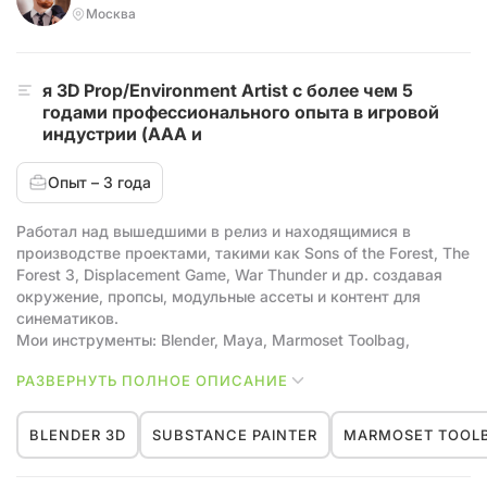
Москва
я 3D Prop/Environment Artist с более чем 5
годами профессионального опыта в игровой
индустрии (AAA и
Опыт – 3 года
Работал над вышедшими в релиз и находящимися в
производстве проектами, такими как Sons of the Forest, The
Forest 3, Displacement Game, War Thunder и др. создавая
окружение, пропсы, модульные ассеты и контент для
синематиков.
Мои инструменты: Blender, Maya, Marmoset Toolbag,
Substance 3D Painter, Marvelous Designer, Zbrush, Unreal
РАЗВЕРНУТЬ ПОЛНОЕ ОПИСАНИЕ
Engine
BLENDER 3D
SUBSTANCE PAINTER
MARMOSET TOOL