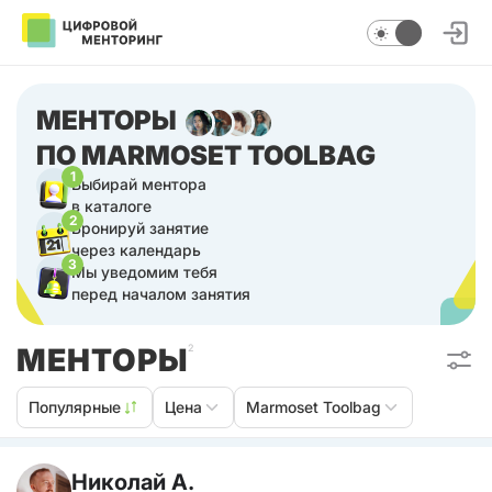
МЕНТОРЫ
ПО MARMOSET TOOLBAG
1
Выбирай ментора
в каталоге
2
Бронируй занятие
через календарь
3
Мы уведомим тебя
перед началом занятия
МЕНТОРЫ
2
Популярные
Цена
Marmoset Toolbag
Николай А.