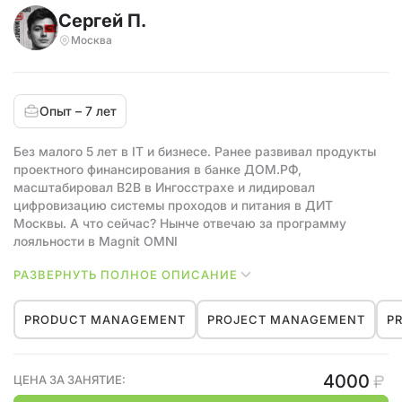
Сергей П.
Москва
Опыт – 7 лет
Без малого 5 лет в IT и бизнесе. Ранее развивал продукты
проектного финансирования в банке ДОМ.РФ,
масштабировал B2B в Ингосстрахе и лидировал
цифровизацию системы проходов и питания в ДИТ
Москвы. А что сейчас? Нынче отвечаю за программу
лояльности в Magnit OMNI
РАЗВЕРНУТЬ ПОЛНОЕ ОПИСАНИЕ
Опыт и подход у меня получились довольно
нестандартные: я пошёл из B2B в B2C, а не наоборот.
Поэтому не люблю работу ради работы и метрики ради
PRODUCT MANAGEMENT
PROJECT MANAGEMENT
P
красивых цифр, если за ними не стоит результат)
4000
ЦЕНА ЗА ЗАНЯТИЕ: