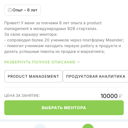
Опыт – 6 лет
Привет! У меня за плечами 8 лет опыта в product
management в международных B2B стартапах.
За свою карьеру ментора:
- сопроводил более 20 учеников через платформу Meander;
- помогал ученикам находить первую работу в продукте и
делать успешные пивоты из продаж и маркетинга;
- выработал свой метод менторства, больше похожий на
РАЗВЕРНУТЬ ПОЛНОЕ ОПИСАНИЕ
полноценный учебный курс с домашкой и обратной связью;
На первом занятии я собираю твою профиль и оцениваю
PRODUCT MANAGEMENT
ПРОДУКТОВАЯ АНАЛИТИКА
скиллы, чтобы затем составить план по их прокачке.
Помимо менторства по скиллам продакта, я также
консультирую по поиску работы.
10000
ЦЕНА ЗА ЗАНЯТИЕ:
Мое резюме и портфолио — по ссылке из bio.link в профиле.
ВЫБРАТЬ МЕНТОРА