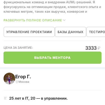
цикла «гипотеза → проверка данными → внедрение».
функциональных команд и внедрении AI/ML-решений. Я
Создаю UX, основанный не на предположениях, а на
фокусируюсь на оптимизации продаж, клиентского опыта и
доказательствах.
ключевых метрик, таких как выручка, конверсия и
retention. Живу в Москве, готов к командировкам и открыт
РАЗВЕРНУТЬ ПОЛНОЕ ОПИСАНИЕ
для новых вызовов в динамичных компаниях.
УПРАВЛЕНИЕ ПРОЕКТАМИ
БАЗЫ ДАННЫХ
ТЕСТИРО
3333
ЦЕНА ЗА ЗАНЯТИЕ:
ВЫБРАТЬ МЕНТОРА
Егор Г.
Москва
25 лет в IT, 20 — в управлении.