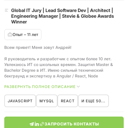
Global IT Jury | Lead Software Dev | Architect |
Engineering Manager | Stevie & Globee Awards
Winner
Опыт – 11 лет
Всем привет! Меня зовут Андрей!
Я руководитель и разработчик с опытом более 10 лет.
Увлекаюсь ИТ со школьных времен. Защитил Master &
Bachelor Degree в ИТ. Имею сильный технический
бекграунд и экспертизу в Angular / React, Node
(NestJS/Express), БД (SQL и NoSQL). Душа лежит к Веб-
РАЗВЕРНУТЬ ПОЛНОЕ ОПИСАНИЕ
разработке, но успел поработать и над созданием
гибридных мобильных и Smart TV приложений, в DevOps,
Delivery и Project Management, System Design /
JAVASCRIPT
MYSQL
REACT
И ЕЩЕ 50...
Архитектуре, пресейле, руководстве, тех. скринигах и
другом.
Написал на JS фреймворк для Smart TV и STB,
ЗАПРОСИТЬ КОНТАКТЫ
позволяющий разработчикам без понимания специфики ТВ