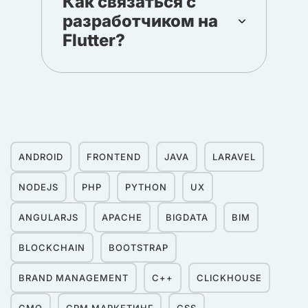
Как связаться с
разработчиком на
Flutter?
ANDROID
FRONTEND
JAVA
LARAVEL
NODEJS
PHP
PYTHON
UX
ANGULARJS
APACHE
BIGDATA
BIM
BLOCKCHAIN
BOOTSTRAP
BRAND MANAGEMENT
C++
CLICKHOUSE