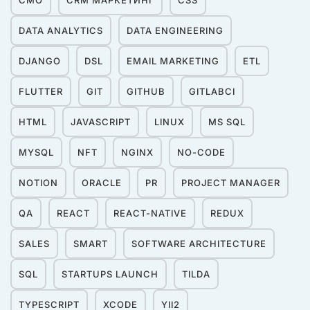
CMO
CRM МАРКЕТИНГ
CSS
DATA ANALYTICS
DATA ENGINEERING
DJANGO
DSL
EMAIL MARKETING
ETL
FLUTTER
GIT
GITHUB
GITLABCI
HTML
JAVASCRIPT
LINUX
MS SQL
MYSQL
NFT
NGINX
NO-CODE
NOTION
ORACLE
PR
PROJECT MANAGER
QA
REACT
REACT-NATIVE
REDUX
SALES
SMART
SOFTWARE ARCHITECTURE
SQL
STARTUPS LAUNCH
TILDA
TYPESCRIPT
XCODE
YII2