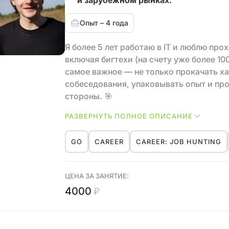
и зарубежном рынках.
Опыт – 4 года
Я более 5 лет работаю в IT и люблю пр
включая бигтехи (на счету уже более 10
самое важное — не только прокачать ха
собеседования, упаковывать опыт и пр
стороны. 🎯
РАЗВЕРНУТЬ ПОЛНОЕ ОПИСАНИЕ
Задумайся — рынок IT динамичный, и к
50-100к в будущей зарплате. Без целево
GO
CAREER
CAREER: JOB HUNTING
этапах (𝟵𝟬% кандидатов тонут в отказа
потом думать: "Зря не начал раньше", "
ЦЕНА ЗА ЗАНЯТИЕ:
Сейчас я активно помогаю другим разр
4000
сложности и становиться эффективнее н
▶️ Почему я — твой идеальный ментор? 