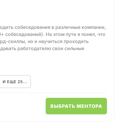
оходить собеседования в различные компании,
0+ собеседований). На этом пути я понял, что
рд-скиллы, но и научиться проходить
одавать работодателю свои сильные
аждый месяц задержки может стоить тебе
й подготовки легко застрять на начальных
И ЕЩЕ 25...
х), наблюдая, как другие двигаются вперед, и
Это не для меня", "Слишком поздно".
аботчикам учиться преодолевать эти
ВЫБРАТЬ МЕНТОРА
а рынке труда. 🚀
Вот факты в цифрах: