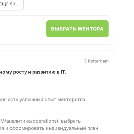
ЕЩЕ 53...
ению, достижению целей, эффективности,
до 700+ человек.
ВЫБРАТЬ МЕНТОРА
оцессов
ами
Rotterdam
о взаимодействия
ному росту и развитию в IT.
кциональной команды
ьский опыт)
еня есть успешный опыт менторства:
бы:
дальше.
M/аналитика/operations), выбрать
ивацию.
ия и сформировать индивидуальный план