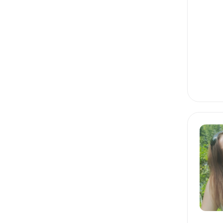
1C
JAVA
KOTLIN
POSTGRESQL
SPRING FRAMEWORK
SPRING BOOT
HIBERNATE
ANDROID
УПРАВЛЕНИЕ КОМАНДОЙ
PRODUCT MANAGEMENT
PROJECT MANAGEMENT
PEOPLE MANAGEMENT
AGILE
EDTECH
DIGITAL MARKETING
FIGMA
JTBD
MVP