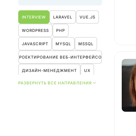
INTERVIEW
LARAVEL
VUE.JS
WORDPRESS
PHP
JAVASCRIPT
MYSQL
MSSQL
ПРОЕКТИРОВАНИЕ ВЕБ-ИНТЕРФЕЙСОВ
ДИЗАЙН-МЕНЕДЖМЕНТ
UX
РАЗВЕРНУТЬ ВСЕ НАПРАВЛЕНИЯ
ИССЛЕДОВАНИЯ
МАРКЕТИНГ
HR
ДИЗАЙН
УПРАВЛЕНИЕ ПРОЕКТАМИ
REACT
NEXT.JS
YII2
1С