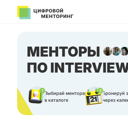
МЕНТОРЫ
ПО INTERVIE
1
2
Выбирай ментора
Бронируй 
в каталоге
через кале