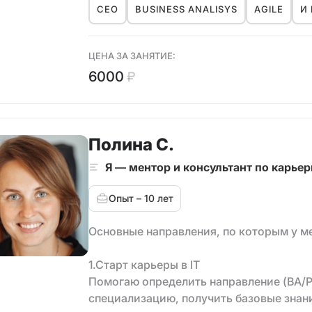
CEO
BUSINESS ANALISYS
AGILE
И 
Вывела на новый уровень AI-продукт.
Автор практикумов по мотивации, обуч
развитию мозга и управлению собой.
ЦЕНА ЗА ЗАНЯТИЕ:
Есть опыт в управлении сообществами 
6000
Подеюсь опытом в направлениях:
• Построение и оптимизация бизнес-пр
• Управление проектами и/или продукт
Полина С.
• Управление изменениями
• Построение эффективного командног
Я — ментор и консультант по карьер
• Формирование и развитие кросс-фун
• Принятие решений
Опыт – 10 лет
• Выявление требований
• Дизайн впечатлений, UX (пользовател
Основные направления, по которым у м
Как к ментору, ко мне обращаются, что
1.Старт карьеры в IT
✔️ Определиться, куда и как двигаться 
Помогаю определить направление (BA/P
✔️ Найти способ успевать важное и мот
специализацию, получить базовые знан