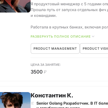
цикла «гипотеза → проверка данными →
Я продуктовый менеджер с 5 годами опы
предположениях, а на доказательствах.
Прошла путь от запуска отдельных фич
и командами.
Работала в крупных банках, включая ро
Senior Product Manager в финтехе.
РАЗВЕРНУТЬ ПОЛНОЕ ОПИСАНИЕ
Помимо продуктовой работы, помогаю н
PRODUCT MANAGEMENT
PRODUCT VIS
менеджерам готовиться к собеседования
Senior / Lead.
ЦЕНА ЗА ЗАНЯТИЕ:
3500
Константин К.
Senior Golang Разработчик. В IT бо