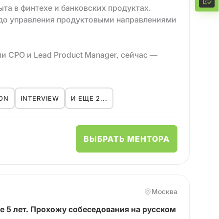
 внедрение». Создаю UX, основанный не на
та в финтехе и банковских продуктах.
 до управления продуктовыми направлениями
ли CPO и Lead Product Manager, сейчас —
овичкам войти в сферу, продакт-
ION
INTERVIEW
И ЕЩЕ 2...
м, разбираться в unit-экономике и расти до
ВЫБРАТЬ МЕНТОРА
Москва
лее 5 лет. Прохожу собеседования на русском