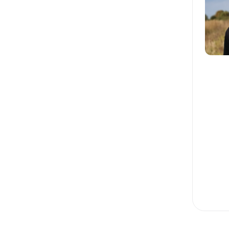
АКТИВНЫЕ ПРОДАЖИ
HR: ПОДБОР И АДАПТАЦИЯ
HR: ОБУЧЕНИЕ И РАЗВИТИЕ
B2B-ПРОДАЖИ
SYMFONY
1С БИТРИКС
NEST.JS
EXPRESS.JS
IOS
SWIFT
SCRUM
АРХИТЕКТУРА ПО
C#
БАЗЫ ДАННЫХ
REST API
RABBITMQ
KAFKA
MICROSERVICES
SPRING