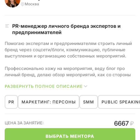
Москва
PR-менеджер личного бренда экспертов и
предпринимателей
Помогаю экспертам и предпринимателям строить личный
бренд через соцсети/блоги, коммуникацию, публичные
выступления и организацию собственных мероприятий.
Профессионально хожу на мероприятия, веду блог про
личный бренд, делаю обзор мероприятий, как со стороны
участников, так и со стороны пиара для экспертов.
РАЗВЕРНУТЬ ПОЛНОЕ ОПИСАНИЕ
Выступаю спикером онлайн и офлайн по теме Нетворкинг.
Активно волонтерю в сообществах для экспатов.
PR
МАРКЕТИНГ: ПЕРСОНЫ
SMM
PUBLIC SPEAKIN
6667
ЦЕНА ЗА ЗАНЯТИЕ:
ВЫБРАТЬ МЕНТОРА