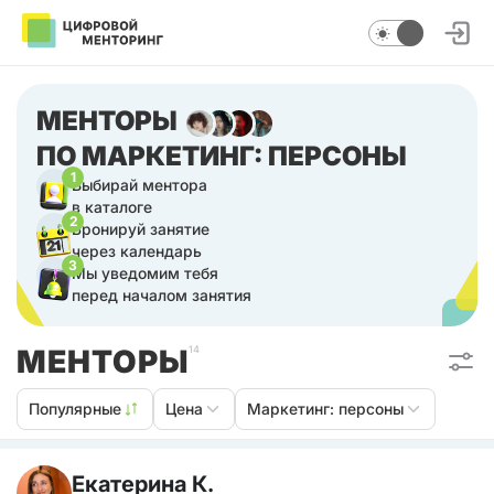
МЕНТОРЫ
ПО МАРКЕТИНГ: ПЕРСОНЫ
1
Выбирай ментора
в каталоге
2
Бронируй занятие
через календарь
3
Мы уведомим тебя
перед началом занятия
МЕНТОРЫ
14
Популярные
Цена
Маркетинг: персоны
Екатерина К.