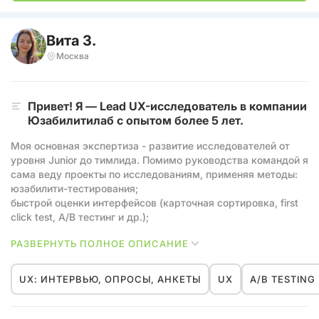
Я учусь у своих учеников, ровно как и они учатся у меня.
Считаю, что обучение — это история про взаимный обмен
Вита З.
знаниями.
Москва
Привет! Я — Lead UX-исследователь в компании
Юзабилитилаб с опытом более 5 лет.
Моя основная экспертиза - развитие исследователей от
уровня Junior до тимлида. Помимо руководства командой я
сама веду проекты по исследованиям, применяя методы:
юзабилити-тестирования;
быстрой оценки интерфейсов (карточная сортировка, first
click test, А/В тестинг и др.);
массовые опросы с разными шкалами и методами (модель
РАЗВЕРНУТЬ ПОЛНОЕ ОПИСАНИЕ
Кано, SUS, семантический дифференциал и др.);
строю карты пути пользователя и собираю персона-
модели.
UX: ИНТЕРВЬЮ, ОПРОСЫ, АНКЕТЫ
UX
A/B TESTING
Помимо практической работы, провожу теоретические и
практические занятия по дисциплине "эргономика и