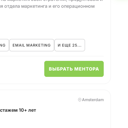
ля отдела маркетинга и его операционном
сеть сайтов, агентство по управлению
кетинга в Foxford и Changellenge >>
ING
EMAIL MARKETING
И ЕЩЕ 25...
онять и решить истинный запрос менти, так
я от озвученной. На сессиях мы вместе
т изменить текущую ситуацию и в самое
ВЫБРАТЬ МЕНТОРА
Skyeng: помогаю команде маркетинга найти
Skysmart.
Amsterdam
иалистов в Клубе менторов, а также на
стажем 10+ лет