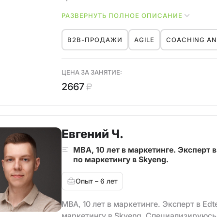
Создать B2B с нуля → рост продаж +232
РАЗВЕРНУТЬ ПОЛНОЕ ОПИСАНИЕ
Как заходить в федеральные и междун
(холдинг ВСА занял 2ое место в рейтин
B2B-ПРОДАЖИ
AGILE
COACHING AN
2019г.), STOKMANN, «Дочки‑Сыночки»,
Как повысить конверсию и средний чек
клиентская база
ЦЕНА ЗА ЗАНЯТИЕ:
Построение отдела продаж под ключ → с
2667
Наставничество и обучение команды → 
Оптимизировать B2B‑сайт → рост конве
Автоматизировать процессы отдела пр
Евгений Ч.
MBA, 10 лет в маркетинге. Эксперт 
по маркетингу в Skyeng.
Опыт – 6 лет
MBA, 10 лет в маркетинге. Эксперт в Ed
маркетингу в Skyeng. Специализируюсь