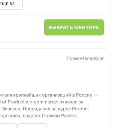
ЕЩЕ 53...
ению, достижению целей, эффективности,
до 700+ человек.
ВЫБРАТЬ МЕНТОРА
оцессов
ами
Санкт-Петербург
о взаимодействия
кциональной команды
ьский опыт)
дителя крупнейших организаций в России —
of Product в e-commerce: отвечал за
бы:
 бизнеса. Преподавал на курсе Product
дальше.
 дизайна, лауреат Премии Рунета.
ивацию.