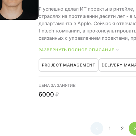
Мой подход к жизни: находить баланс 
нестандартные подходы для достижения
Я успешно делал ИТ проекты в ритейле, 
маркетингу и бизнесу.
отраслях на протяжении десяти лет - в 
департамента в Apple. Сейчас я отвеча
fintech-компании, а проконсультироват
связанных с управлением проектами, 
профессиональным ростом.
РАЗВЕРНУТЬ ПОЛНОЕ ОПИСАНИЕ
Умение вести проекты и отвечать за рез
PROJECT MANAGEMENT
DELIVERY MA
РМ. Управление ожиданиями, рисками, 
коммуникации жизненно необходимы люб
развиваться в выбранной профессии.
ЦЕНА ЗА ЗАНЯТИЕ:
6000
1
2