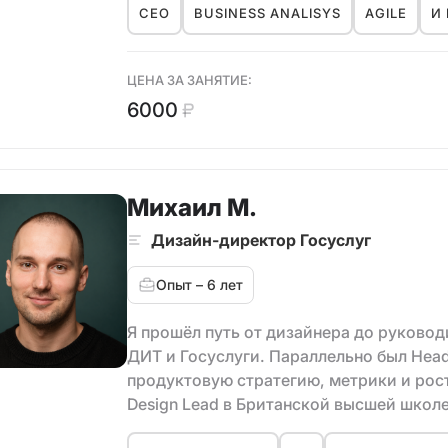
CEO
BUSINESS ANALISYS
AGILE
И 
Вывела на новый уровень AI-продукт.
Автор практикумов по мотивации, обуч
развитию мозга и управлению собой.
ЦЕНА ЗА ЗАНЯТИЕ:
Есть опыт в управлении сообществами 
6000
Подеюсь опытом в направлениях:
• Построение и оптимизация бизнес-пр
• Управление проектами и/или продукт
Михаил М.
• Управление изменениями
• Построение эффективного командног
Дизайн-директор Госуслуг
• Формирование и развитие кросс-фун
• Принятие решений
Опыт – 6 лет
• Выявление требований
• Дизайн впечатлений, UX (пользовател
Я прошёл путь от дизайнера до руково
ДИТ и Госуслуги. Параллельно был Head 
Как к ментору, ко мне обращаются, что
продуктовую стратегию, метрики и рост
✔️ Определиться, куда и как двигаться 
Design Lead в Британской высшей школе
✔️ Найти способ успевать важное и мот