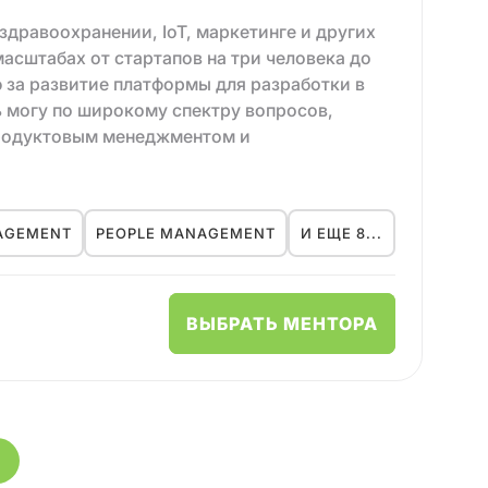
между работой и жизнью, изобретать
 целей, продвигать этичный подход к
здравоохранении, IoT, маркетинге и других
масштабах от стартапов на три человека до
ю за развитие платформы для разработки в
ь могу по широкому спектру вопросов,
продуктовым менеджментом и
ультат пригодится, даже если ваша роль - не
NAGEMENT
PEOPLE MANAGEMENT
И ЕЩЕ 8...
менеджмент задач и построение прозрачной
ому специалисту, если они хотят расти и
ВЫБРАТЬ МЕНТОРА