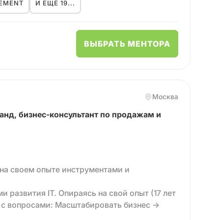
анс жизни и работы.
EMENT
И ЕЩЕ 19...
бя.
е.
а себя и смыслов.
ВЫБРАТЬ МЕНТОРА
бы:
ать ЦА и рынок,
Москва
оцессы,
анд, бизнес-консультант по продажам и
 в себя / в команду,
ь, про долгосрочный и надёжный результат.
на своем опыте инструментами и
и развития IT. Опираясь на свой опыт (17 лет
ь с вопросами: Масштабировать бизнес →