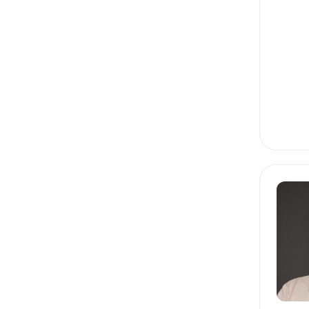
FIGMA
JTBD
MVP
CUSTOMER JOURNEY MAP
CEO
GROWTH HACKING
LEAN
BALSAMIQ
USER STORY
ПРОДУКТОВАЯ АНАЛИТИКА
ЮНИТ-ЭКОНОМИКА
ПРОДУКТОВЫЕ МЕТРИКИ
ПРОДУКТОВАЯ СТРАТЕГИЯ
СТАРТАПЫ: ПРОДВИЖЕНИЕ
СТАРТАПЫ: ЗАПУСК