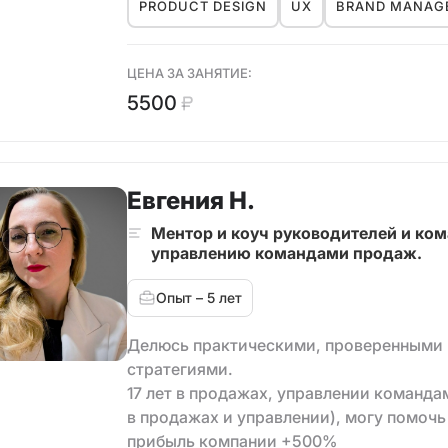
✔️ Справиться с выгоранием, найти бал
PRODUCT DESIGN
UX
BRAND MANAG
✔️ Навести порядок в голове и вокруг се
‌✔️ Развить желаемые навыки и мышлени
ЦЕНА ЗА ЗАНЯТИЕ:
Поддерживаю на пути изменений, поиск
5500
Как трекер, сопровождаю команды, что
✔️ снизить риски и неопределённость,
✔️‌ решить вопросы по продукту,
✔️ создать ценность продукта, проработ
Евгения Н.
✔️ создать / оптимизировать бизнес-пр
Ментор и коуч руководителей и ком
✔️ вернуть мотивацию и веру в продукт /
управлению командами продаж.
✔️ не сгореть на пути к цели.
Опыт – 5 лет
Мой подход — про смыслы и системност
Делюсь практическими, проверенными 
стратегиями.
17 лет в продажах, управлении командам
в продажах и управлении), могу помоч
прибыль компании +500%