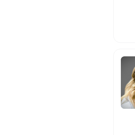
REACT
NEXT.JS
YII2
1С
1C
JAVA
KOTLIN
POSTGRESQL
SPRING FRAMEWORK
SPRING BOOT
HIBERNATE
ANDROID
УПРАВЛЕНИЕ КОМАНДОЙ
PRODUCT MANAGEMENT
PROJECT MANAGEMENT
PEOPLE MANAGEMENT
AGILE
EDTECH
DIGITAL MARKETING