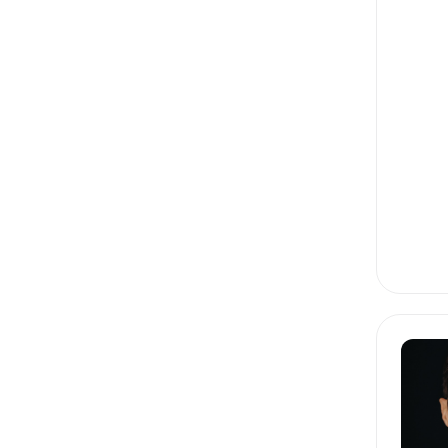
СТАРТАПЫ: ТРЕКИНГ
УПРАВЛЕНИЕ ИТ
КОНЦЕПЦИЯ И ГРАНИЦЫ
МАРКЕТИНГ: ИССЛЕДОВАНИЯ
МАРКЕТИНГ: АНАЛИЗ КОНКУРЕНТОВ
МАРКЕТИНГ: ОЦЕНКА РЫНКА
ТЕСТИРОВАНИЕ ПРОДУКТОВЫХ ГИПОТЕЗ
МАРКЕТИНГ: СЕГМЕНТАЦИЯ
МАРКЕТИНГ: ПЕРСОНЫ
МОТИВАЦИЯ КОМАНДЫ