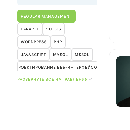
REGULAR MANAGEMENT
LARAVEL
VUE.JS
WORDPRESS
PHP
JAVASCRIPT
MYSQL
MSSQL
ПРОЕКТИРОВАНИЕ ВЕБ-ИНТЕРФЕЙСОВ
РАЗВЕРНУТЬ ВСЕ НАПРАВЛЕНИЯ
ДИЗАЙН-МЕНЕДЖМЕНТ
UX
ИССЛЕДОВАНИЯ
МАРКЕТИНГ
HR
ДИЗАЙН
УПРАВЛЕНИЕ ПРОЕКТАМИ