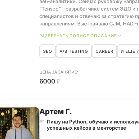
веб-аналитики. Сейчас руковожу напра
“Тензор” - разработчике систем ЭДО и 
специалистов и отвечаю за стратегию п
направлениям. Выстраиваю CJM, HADI-ц
продуктам компании и внедряю прогно
РАЗВЕРНУТЬ ПОЛНОЕ ОПИСАНИЕ
предсказания SEO-трафика до 10%.
SEO
A/B TESTING
CAREER
И ЕЩЕ 7
Карьера начиналась в АНО “Цифровая э
образовательных digital-проектов и а
уровня.
ЦЕНА ЗА ЗАНЯТИЕ:
6000
Потом был Wazzup, где я развивался ка
аналитик, постепенно перешёл в страте
процессе роста вырос до полной разра
создание блога, баз знаний и внутренн
Артем Г.
обеспечил рост SEO-трафика на 900% и
канала.
Пишу на Python, обучаю и использую
успешных кейсов в менторстве
В Kokoc Group пришел уже состоявшимс