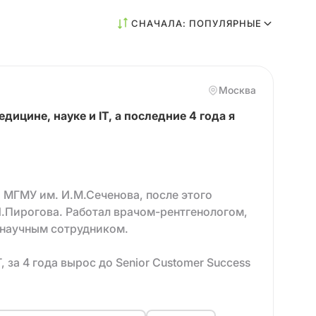
СНАЧАЛА: ПОПУЛЯРНЫЕ
Москва
дицине, науке и IT, а последние 4 года я
 МГМУ им. И.М.Сеченова, после этого
И.Пирогова. Работал врачом-рентгенологом,
 научным сотрудником.
, за 4 года вырос до Senior Customer Success
ингом новых менеджеров, был ведущим
ров.