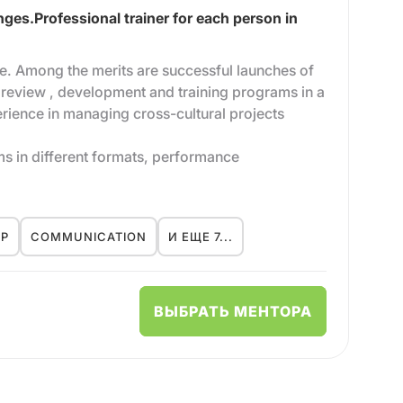
nges.Professional trainer for each person in
e. Among the merits are successful launches of
 review , development and training programs in a
rience in managing cross-cultural projects
s in different formats, performance
 leadership management, developing of career
daptation process, the 360 assessment process,
IP
COMMUNICATION
И ЕЩЕ 7...
ВЫБРАТЬ МЕНТОРА