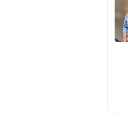
АКТИВНЫЕ ПРОДАЖИ
HR: ПОДБОР И АДАПТАЦИЯ
HR: ОБУЧЕНИЕ И РАЗВИТИЕ
B2B-ПРОДАЖИ
SYMFONY
1С БИТРИКС
NEST.JS
EXPRESS.JS
IOS
SWIFT
SCRUM
АРХИТЕКТУРА ПО
C#
БАЗЫ ДАННЫХ
REST API
RABBITMQ
KAFKA
MICROSERVICES
SPRING