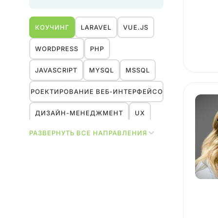
КОУЧИНГ
LARAVEL
VUE.JS
WORDPRESS
PHP
JAVASCRIPT
MYSQL
MSSQL
ПРОЕКТИРОВАНИЕ ВЕБ-ИНТЕРФЕЙСОВ
ДИЗАЙН-МЕНЕДЖМЕНТ
UX
РАЗВЕРНУТЬ ВСЕ НАПРАВЛЕНИЯ
ИССЛЕДОВАНИЯ
МАРКЕТИНГ
HR
ДИЗАЙН
УПРАВЛЕНИЕ ПРОЕКТАМИ
REACT
NEXT.JS
YII2
1С