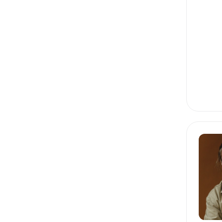
1C
JAVA
KOTLIN
POSTGRESQL
SPRING FRAMEWORK
SPRING BOOT
HIBERNATE
ANDROID
УПРАВЛЕНИЕ КОМАНДОЙ
PRODUCT MANAGEMENT
PROJECT MANAGEMENT
PEOPLE MANAGEMENT
AGILE
EDTECH
DIGITAL MARKETING
FIGMA
JTBD
MVP