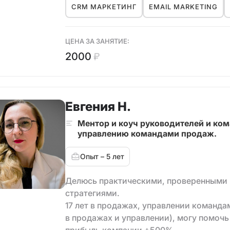
CRM МАРКЕТИНГ
EMAIL MARKETING
Продолжаю развиваться в маркетинге, н
помогающих ролях, как ментор и коуч.
компетенциям ICF, чтобы пройти серти
ЦЕНА ЗА ЗАНЯТИЕ:
2000
На своем опыте знаю, что такое радикал
синдоромом самозванца и расти в новой
CRM-маркетингу и менеджементу проек
Евгения Н.
Ментор и коуч руководителей и ком
управлению командами продаж.
Опыт – 5 лет
Делюсь практическими, проверенными 
стратегиями.
17 лет в продажах, управлении командам
в продажах и управлении), могу помоч