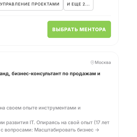
УПРАВЛЕНИЕ ПРОЕКТАМИ
И ЕЩЕ 2...
о вместе с этим хочу растить экспертизу в
 На текущий момент я обучаюсь
фикацию.
ВЫБРАТЬ МЕНТОРА
ьно менять карьеру, как справляться с
 сфере. Могу обучить работе с Mindbox,
тов.
Москва
анд, бизнес-консультант по продажам и
на своем опыте инструментами и
и развития IT. Опираясь на свой опыт (17 лет
ь с вопросами: Масштабировать бизнес →