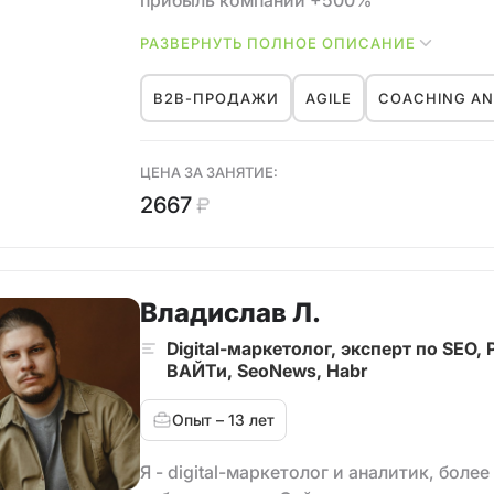
прибыль компании +500%
Создать B2B с нуля → рост продаж +232
РАЗВЕРНУТЬ ПОЛНОЕ ОПИСАНИЕ
Как заходить в федеральные и междун
(холдинг ВСА занял 2ое место в рейтин
B2B-ПРОДАЖИ
AGILE
COACHING AN
2019г.), STOKMANN, «Дочки‑Сыночки»,
Как повысить конверсию и средний чек
клиентская база
ЦЕНА ЗА ЗАНЯТИЕ:
Построение отдела продаж под ключ → с
2667
Наставничество и обучение команды → 
Оптимизировать B2B‑сайт → рост конве
Автоматизировать процессы отдела пр
Владислав Л.
Digital-маркетолог, эксперт по SEO,
ВАЙТи, SeoNews, Habr
Опыт – 13 лет
Я - digital-маркетолог и аналитик, боле