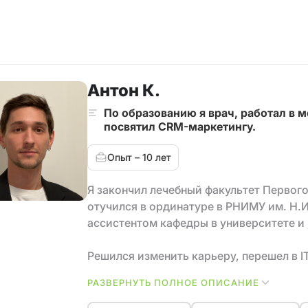
Антон К.
По образованию я врач, работал в ме
посвятил CRM-маркетингу.
Опыт – 10 лет
Я закончил лечебный факультет Первого
отучился в ординатуре в РНИМУ им. Н.
ассистентом кафедры в университете и
Решился изменить карьеру, перешел в IT
Manager в Mindbox. Занимался онборд
РАЗВЕРНУТЬ ПОЛНОЕ ОПИСАНИЕ
менеджером, ментором, нанимал стаже