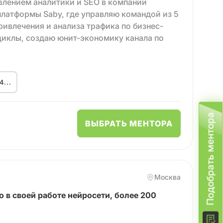
влением аналитики и SEO в компании
платформы Saby, где управляю командой из 5
ривлечения и анализа трафика по бизнес-
иклы, создаю юнит-экономику канала по
зные модели, добившись точности
4...
кономика”, где занимался развитием
налитикой рекламных кампаний федерального
Подобрать ментора
ВЫБРАТЬ МЕНТОРА
к SEO-специалист, разработчик и затем
гическое управление трафиком и командой. В
ботки и продвижения контентных продуктов,
их инструментов компании. Мой отдел
Москва
 увеличил долю выручки с 1% до 30% с
 в своей работе нейросети, более 200
я руководителем в отдел Аналитики и