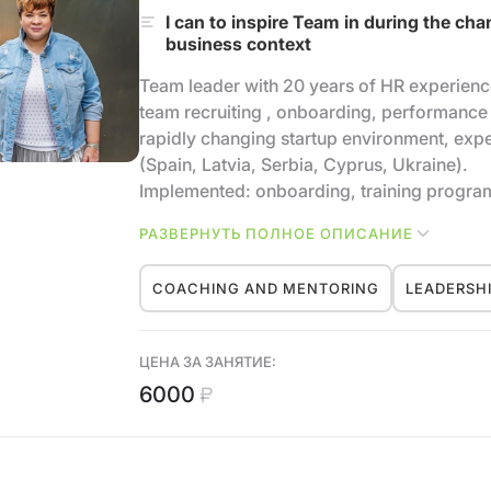
I can to inspire Team in during the cha
business context
Team leader with 20 years of HR experienc
team recruiting , onboarding, performance
rapidly changing startup environment, expe
(Spain, Latvia, Serbia, Cyprus, Ukraine).
Implemented: onboarding, training program
management, personnel reserve, IDP, LMS,
РАЗВЕРНУТЬ ПОЛНОЕ ОПИСАНИЕ
tracks for IT specialists , automation of a
mentoring.
COACHING AND MENTORING
LEADERSH
ЦЕНА ЗА ЗАНЯТИЕ:
6000